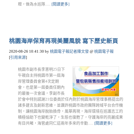
贈，做為水巡隊......
[閱讀更多]
桃園海岸保育再現美麗風貌 寫下歷史新頁
2020-08-26 10:41:30
by
桃園電子報記者陳文發
@
桃園電子報
[
引用來源
]
桃園市副市長李憲明25日下
午親自主持桃園市第一屆海
岸管理委員會第4次定期
會，也是第一屆委員任期內
的最後一次會議，李副市長
於會中特別感謝21位委員於任內對於桃園海岸管理事務提出的
諸多建言及創新思維，並讚許桃園市政府團隊跨域平台合作機
制，讓桃園海岸脫胎換骨，風華再現，海岸環境在巡護志工的
積極協助下也變乾淨了，生態也復甦了，守護海岸的亮麗成果
有目共睹，海管處同仁這兩年多來的辛勤......
[閱讀更多]