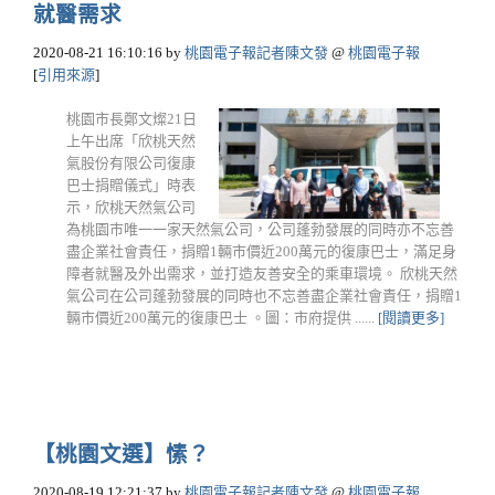
就醫需求
2020-08-21 16:10:16
by
桃園電子報記者陳文發
@
桃園電子報
[
引用來源
]
桃園市長鄭文燦21日
上午出席「欣桃天然
氣股份有限公司復康
巴士捐贈儀式」時表
示，欣桃天然氣公司
為桃園市唯一一家天然氣公司，公司蓬勃發展的同時亦不忘善
盡企業社會責任，捐贈1輛市價近200萬元的復康巴士，滿足身
障者就醫及外出需求，並打造友善安全的乘車環境。 欣桃天然
氣公司在公司蓬勃發展的同時也不忘善盡企業社會責任，捐贈1
輛市價近200萬元的復康巴士 。圖：市府提供 ......
[閱讀更多]
【桃園文選】愫？
2020-08-19 12:21:37
by
桃園電子報記者陳文發
@
桃園電子報