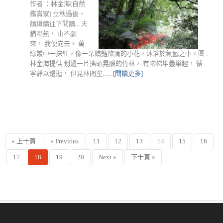
作者 ：林金海(自然
鑑賞家) 立秋過後，
請繼續往下閱讀... 天
猶唱熱， 山不願
來， 我便向去。 萬
綠叢中一抹紅，像一朵嬌豔欲滴的小花，沐浴於氤氳之中。圖 :
林金海提供 划過一片搖頭晃腦的竹林， 有階梯堆疊樂趣， 循
寧靜以逶迤， 但見林間塗......
[閱讀更多]
« 上十頁
« Previous
11
12
13
14
15
16
17
18
19
20
Next »
下十頁 »