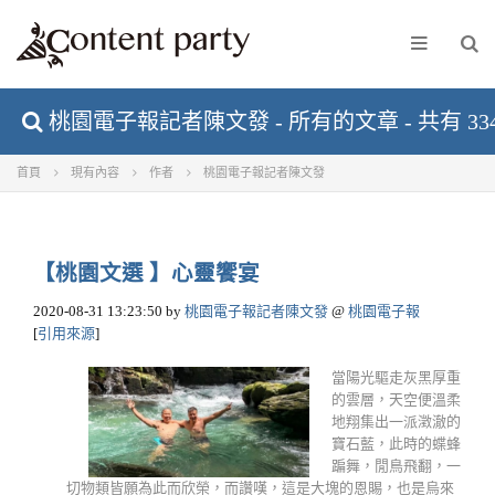
桃園電子報記者陳文發 - 所有的文章 - 共有 33
首頁
現有內容
作者
桃園電子報記者陳文發
【桃園文選 】心靈饗宴
2020-08-31 13:23:50
by
桃園電子報記者陳文發
@
桃園電子報
[
引用來源
]
當陽光驅走灰黑厚重
的雲層，天空便溫柔
地翔集出一派澂澈的
寶石藍，此時的蝶蜂
蹁舞，閒鳥飛翻，一
切物類皆願為此而欣榮，而讚嘆，這是大塊的恩賜，也是烏來