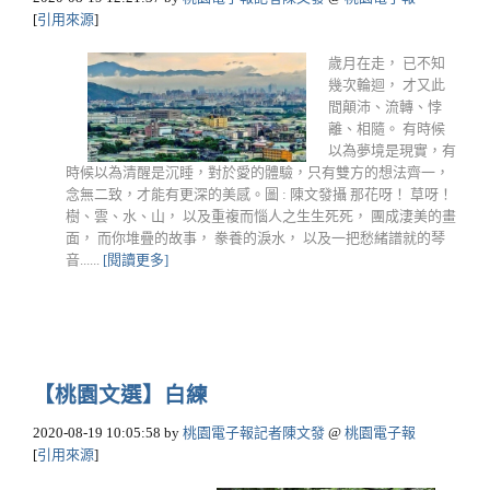
[
引用來源
]
歲月在走， 已不知
幾次輪迴， 才又此
間顛沛、流轉、悖
離、相隨。 有時候
以為夢境是現實，有
時候以為清醒是沉睡，對於愛的體驗，只有雙方的想法齊一，
念無二致，才能有更深的美感。圖 : 陳文發攝 那花呀！ 草呀！
樹、雲、水、山， 以及重複而惱人之生生死死， 團成淒美的畫
面， 而你堆疊的故事， 豢養的淚水， 以及一把愁緒譜就的琴
音......
[閱讀更多]
【桃園文選】白練
2020-08-19 10:05:58
by
桃園電子報記者陳文發
@
桃園電子報
[
引用來源
]