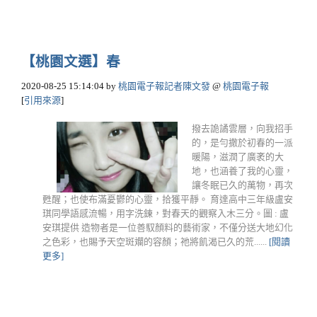
【桃園文選】春
2020-08-25 15:14:04
by
桃園電子報記者陳文發
@
桃園電子報
[
引用來源
]
撥去詭譎雲層，向我招手
的，是勻撒於初春的一派
暖陽，滋潤了廣袤的大
地，也涵養了我的心靈，
讓冬眠已久的萬物，再次
甦醒；也使布滿憂鬱的心靈，拾獲平靜。 育達高中三年級盧安
琪同學語感流暢，用字洗鍊，對春天的觀察入木三分。圖 : 盧
安琪提供 造物者是一位善馭顏料的藝術家，不僅分送大地幻化
之色彩，也賜予天空斑斕的容顏；祂將飢渴已久的荒......
[閱讀
更多]