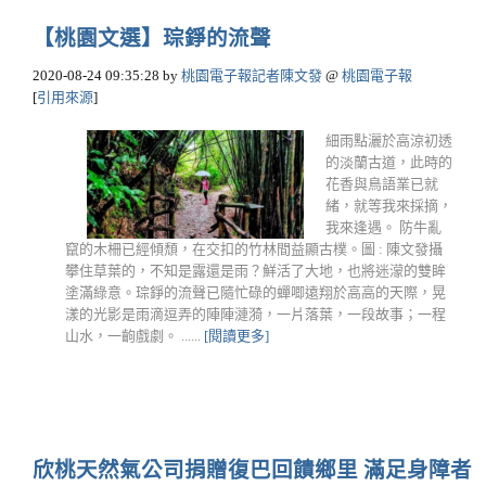
【桃園文選】琮錚的流聲
2020-08-24 09:35:28
by
桃園電子報記者陳文發
@
桃園電子報
[
引用來源
]
細雨點灑於高涼初透
的淡蘭古道，此時的
花香與鳥語業已就
緒，就等我來採摘，
我來逢遇。 防牛亂
竄的木柵已經傾頹，在交扣的竹林間益顯古樸。圖 : 陳文發攝
攀住草葉的，不知是露還是雨？鮮活了大地，也將迷濛的雙眸
塗滿綠意。琮錚的流聲已隨忙碌的蟬唧遠翔於高高的天際，晃
漾的光影是雨滴逗弄的陣陣漣漪，一片落葉，一段故事；一程
山水，一齣戲劇。 ......
[閱讀更多]
欣桃天然氣公司捐贈復巴回饋鄉里 滿足身障者