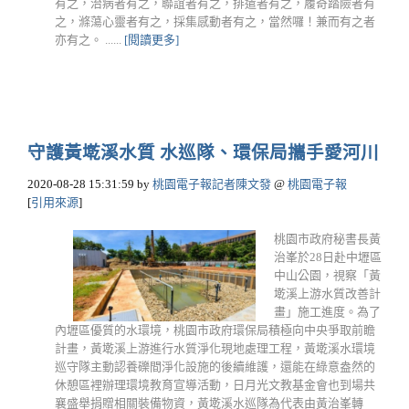
有之，治病者有之，聯誼者有之，排遣者有之，履奇踏險者有
之，滌蕩心靈者有之，採集感動者有之，當然囉！兼而有之者
亦有之。 ......
[閱讀更多]
守護黃墘溪水質 水巡隊、環保局攜手愛河川
2020-08-28 15:31:59
by
桃園電子報記者陳文發
@
桃園電子報
[
引用來源
]
桃園市政府秘書長黃
治峯於28日赴中壢區
中山公園，視察「黃
墘溪上游水質改善計
畫」施工進度。為了
內壢區優質的水環境，桃園市政府環保局積極向中央爭取前瞻
計畫，黃墘溪上游進行水質淨化現地處理工程，黃墘溪水環境
巡守隊主動認養礫間淨化設施的後續維護，還能在綠意盎然的
休憩區裡辦理環境教育宣導活動，日月光文教基金會也到場共
襄盛舉捐贈相關裝備物資，黃墘溪水巡隊為代表由黃治峯轉