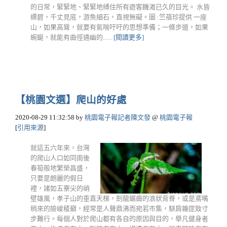
的日常，緊緊地、緊緊地縛住所有遊客饑渴已久的目光。 水皆
縹碧，千丈見底，游魚細石，直視無礙。圖 :竺蓓珍提供 一座
山，如果高聳，就要有氣喘吁吁的思想準備；一條步道，如果
蜿蜒，就能有曲徑通幽的......
[閱讀更多]
【桃園文選】爬山的好處
2020-08-29 11:32:58
by
桃園電子報記者陳文發
@
桃園電子報
[
引用來源
]
就這五六年來，台灣
的爬山人口如同雨後
春筍般地繁榮昌盛，
只要是朗麗的假日
裡，諸如五寮尖的峭
壁雄風，孝子山的垂直天梯，劍龍鋸齒的浪狀背脊，或是鳶嘴
稍來的險峻稜巔，經常是人聲鼎沸而宛若市集，駢肩雜遝致寸
步難行。每個人對於爬山都有各自的原因與目的，舉凡健身者