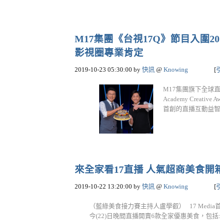
M17集團《台視17Q》節目入圍
影視圈專業肯定
2019-10-23 05:30:00
by
快訊
@
Knowing
[
M17集團旗下全球直
Academy Creati
首創的直播互動益智
來全家看17直播 人氣超商美食開箱還
2019-10-22 13:20:00
by
快訊
@
Knowing
[
（藍綠美食接力賽主持人盧學叡） 17 Med
今(22)日晚間直播開賣6款全家優惠美食，包