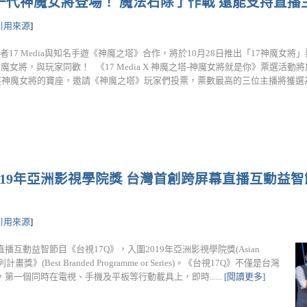
擊 新一代神魔女將登場！ 魔法石除了作戰 還能支持直
引用來源
]
者17 Media與知名手遊《神魔之塔》合作，將於10月28日推出「17神魔女將
女將，與玩家同歡！ 《17 Media X 神魔之塔-神魔女將就是你》票選活動將於
逐神魔女將的寶座，邀請《神魔之塔》玩家們投票，票數最高的三位主播將獲選為新一代
2019年亞洲影視學院獎 台灣首創跨屏幕直播互動益智
引用來源
]
直播互動益智節目《台視17Q》，入圍2019年亞洲影視學院獎(Asian
列計畫獎》(Best Branded Programme or Series)。《台視17Q》不僅是台灣
一個同時在電視、手機及平板等行動載具上，即時......
[閱讀更多]