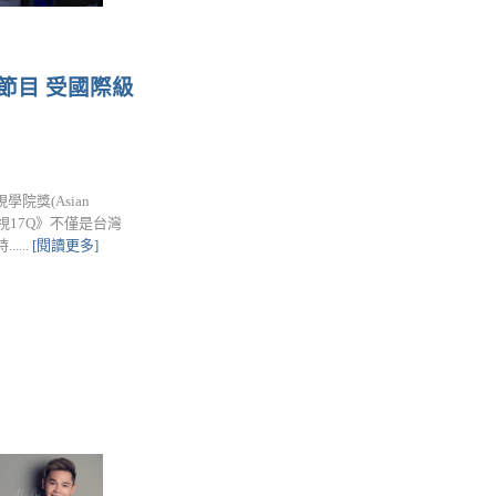
節目 受國際級
院獎(Asian
)。《台視17Q》不僅是台灣
...
[閱讀更多]