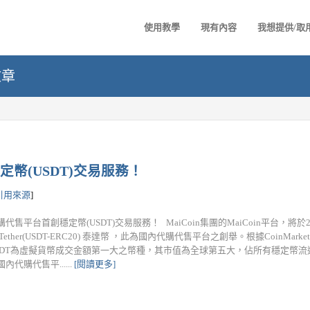
使用教學
現有內容
我想提供/取
文章
定幣(USDT)交易服務！
引用來源
]
代售平台首創穩定幣(USDT)交易服務！ MaiCoin集團的MaiCoin平台，將於20
Tether(USDT-ERC20) 泰達幣 ，此為國內代購代售平台之創舉。根據CoinMark
SDT為虛擬貨幣成交金額第一大之幣種，其市值為全球第五大，佔所有穩定幣流
內代購代售平......
[閱讀更多]