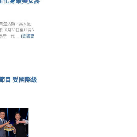
播主化身最美女將
」票選活動，高人氣
10月28日至11月3
......
[閱讀更
節目 受國際級