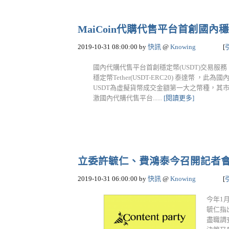
MaiCoin代購代售平台首創國內穩
2019-10-31 08:00:00
by
快訊
@
Knowing
[
國內代購代售平台首創穩定幣(USDT)交易服務！ M
穩定幣Tether(USDT-ERC20) 泰達幣 ，
USDT為虛擬貨幣成交金額第一大之幣種，其
激國內代購代售平台......
[閱讀更多]
立委許毓仁、費鴻泰今召開記者
2019-10-31 06:00:00
by
快訊
@
Knowing
[
今年1
毓仁指
盡職調