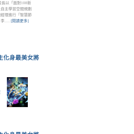
長以「面對108新
及自主學習空間規劃
總經理進行「智慧節
....
[閱讀更多]
播主化身最美女將
3
更