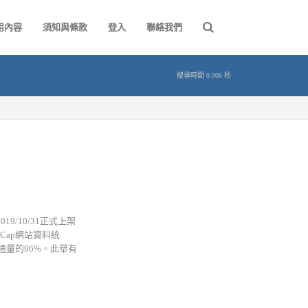
用內容
須知與條款
登入
聯絡我們
搜尋時間 0.006 秒
19/10/31正式上架
etCap網站資料統
通量的96%。此舉有