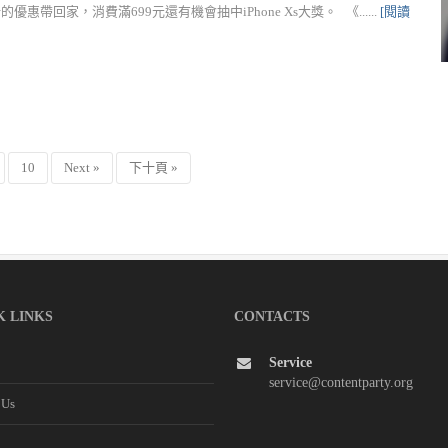
回家，消費滿699元還有機會抽中iPhone Xs大獎。 《......
[閱讀
10
Next »
下十頁 »
K LINKS
CONTACTS
Service
service@contentparty.org
 Us