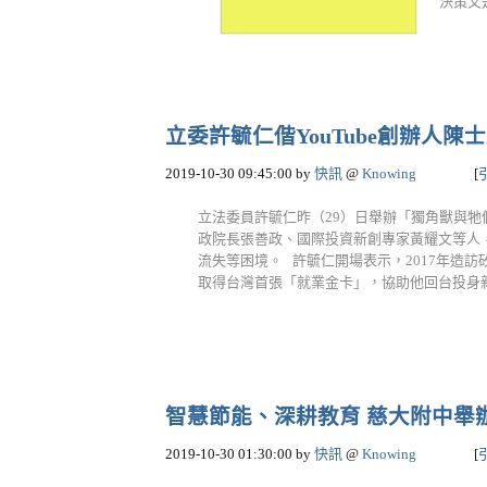
決策又
立委許毓仁偕YouTube創辦人
2019-10-30 09:45:00
by
快訊
@
Knowing
[
立法委員許毓仁昨（29）日舉辦「獨角獸與牠們
政院長張善政、國際投資新創專家黃耀文等人
流失等困境。 許毓仁開場表示，2017年造
取得台灣首張「就業金卡」，協助他回台投身新創
智慧節能、深耕教育 慈大附中舉
2019-10-30 01:30:00
by
快訊
@
Knowing
[