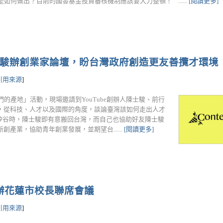
是如何做出？目前的國發基金投資審核機制應該要大力整頓！ ......
[閱讀更多]
陳士駿辦創業家論壇，盼台灣政府創造更友善攬才環境
引用來源
]
的產地」活動，現場邀請到YouTube創辦人陳士駿、前行
，從科技、人才以及國際的角度，談論臺灣該如何走出人才
訪矽谷時，陳士駿即有意搬回台灣，而自己也協助好友陳士駿
產業，協助青年創業發展，並期望台......
[閱讀更多]
辦花蓮市校長聯席會議
引用來源
]