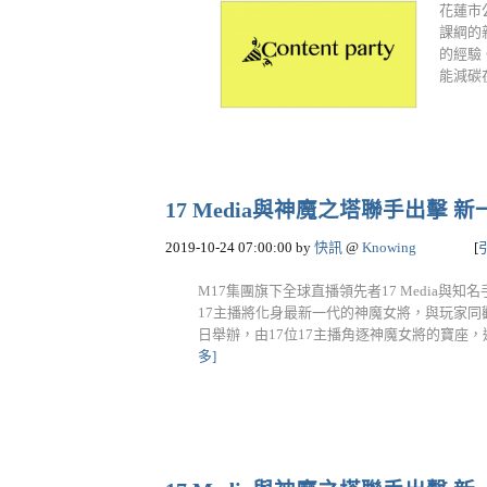
花蓮市
課綱的
的經驗
能減碳
17 Media與神魔之塔聯手出
2019-10-24 07:00:00
by
快訊
@
Knowing
[
M17集團旗下全球直播領先者17 Media與
17主播將化身最新一代的神魔女將，與玩家同歡！ 
日舉辦，由17位17主播角逐神魔女將的寶座，
多]