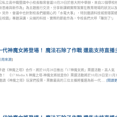
公私立高中職暨國中小校長聯席會議10月29日於慈大附中舉辦，來自22個學校校
新思維與新作為」為主題進行交流，分享新課綱實際落實在教育現場的狀況以
。另外，會議中也針對校長們最關心的「水電大事」，特別邀請科技城曾隱裳
在校園」專題演講，尖端的科技、實際的節能作為，令校長們大呼「賺到了!」 李..
擊 新一代神魔女將登場！ 魔法石除了作戰 還能支持直
引用來源
]
知名手遊《神魔之塔》合作，將於10月28日推出「17神魔女將」票選活動，高人氣
《17 Media X 神魔之塔-神魔女將就是你》票選活動將於10月28日至11月
邀請《神魔之塔》玩家們投票，票數最高的三位主播將獲選為新一代......
[閱讀