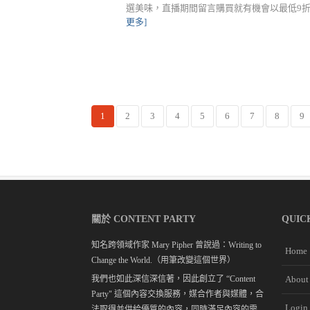
選美味，直播期間留言購買就有機會以最低9折的優惠帶
更多]
1
2
3
4
5
6
7
8
9
關於 CONTENT PARTY
QUIC
知名跨領域作家 Mary Pipher 曾說過：Writing to
Home
Change the World.（用筆改變這個世界）
我們也如此深信深信著，因此創立了 “Content
About
Party" 這個內容交換服務，媒合作者與媒體，合
Login
法取得並供給優質的內容，同時滿足內容的需