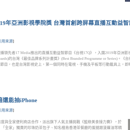
2019年亞洲影視學院獎 台灣首創跨屏幕直播互動益智
引用來源
]
播領先者17 Media推出的直播互動益智節目《台視17Q》，入圍2019年亞洲影視學
ve Awards)的台灣《最佳品牌系列計畫獎》(Best Branded Programme or Series
節目，也是台灣影視史上，第一個同時在電視、手機及平板等行動載具上，即時...
能抽iPhone
引用來源
]
ia首度與全家便利商店合作，派出旗下人氣主播挑戰《藍綠美食接力賽》，於
括: 「全家」獨賣的珍珠奶茶包子、知名檀島香港茶餐廳的蛋撻跟菠蘿油等精