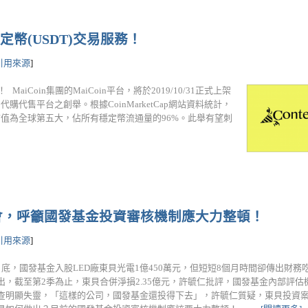
定幣(USDT)交易服務！
引用來源
]
aiCoin集團的MaiCoin平台，將於2019/10/31正式上架
此為國內代購代售平台之創舉。根據CoinMarketCap網站資料統計，
市值為全球第五大，佔所有穩定幣流通量的96%。此舉有望刺
會，呼籲國發基金投資審核機制應大力整頓！
引用來源
]
月底，國發基金入股LED廠東貝光電1億450萬元，但短短8個月時間卻傳出財
出，截至第2季為止，東貝合併淨損2.35億元，許毓仁批評，國發基金內部評
查明顯失靈，「這樣的公司，國發基金還投得下去」，許毓仁質疑，東貝投資