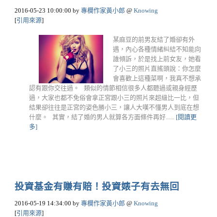
2016-05-23 10:00:00
by
專欄作家黃小郎
@
Knowing
[
引用來源
]
某麻豆的前男友結了婚卻有外
遇，內心各種情緒糾結不知能向
誰傾訴，於是找上前女友，她看
了小三的照片直搖頭說：你怎麼
會喜歡上這種菜啊，我真不想承
認有跟你交往過。 類似的情節相信很多人都聽過或親身經歷
過，大家也都不免俗會拿正宮跟小三的照片來超級比一比，但
結果卻往往是正宮的姿色勝小三，讓人大嘆不懂男人到底在想
什麼。 其實，結了婚的男人就算各方面條件再好......
[閱讀更
多]
投資基金有賺有賠！投資婊子有去無回
2016-05-19 14:34:00
by
專欄作家黃小郎
@
Knowing
[
引用來源
]