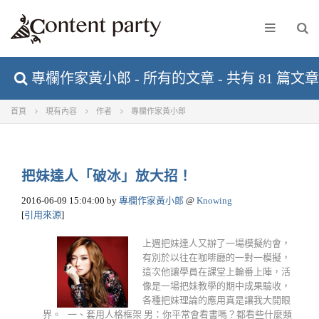
專欄作家黃小郎 - 所有的文章 - 共有 81 篇文章
首頁
現有內容
作者
專欄作家黃小郎
把妹達人「破冰」放大招！
2016-06-09 15:04:00
by
專欄作家黃小郎
@
Knowing
[
引用來源
]
上週把妹達人又辦了一場模擬約會，
有別於以往在咖啡廳的一對一模擬，
這次他讓學員在課堂上輪番上陣，活
像是一場把妹教學的期中成果驗收，
各種把妹理論的應用真是讓我大開眼
界。 一、套用人格框架 男：你平常會看書嗎？都看些什麼類