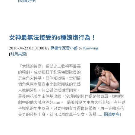
[閱讀更多]
女神最無法接受的6種娘炮行為！
2016-04-23 03:01:00
by
專欄作家黃小郎
@
Knowing
[
引用來源
]
「太陽的後裔」這部史上收視率最高
的韓劇，成功捧紅了飾演特戰隊員的
男主角宋仲基，但你知道嗎，當初這
個角色原本屬意由比較陽剛味的男藝
人擔綱演出，無奈礙於檔期等因素，
最後由花美男宋仲基出線，沒想到劇迷們還是很買單，頻頻對
劇中的他大喊歐巴好man。 隨著韓劇男主角大行其道，有些瞎
子摸象的男生以為，只要把頭髮弄得像個鍋蓋，再一身韓系花
美男的裝扮上身，就可以風靡萬千少女，沒想......
[閱讀更多]