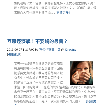
型的書呢？女：會啊，我都看金瓶梅、玉女心經之類的。男：
喔，我猜你應該是一個愛樹懶型人對吧。女：（白眼）男：愛
書暖心人有什麼不對嗎？ &......
[閱讀更多]
互惠經濟學！不要錢的最貴？
2016-06-07 11:17:00
by
專欄作家黃小郎
@
Knowing
[
引用來源
]
某天一位綽號三重鬍鬚張的麻豆問我
有沒有跟哪一家醫美互惠合作，因為
她想要免費除毛，我問她粉絲團人數
有多少，她心虛的回答只有兩千多，
於是我們互惠了一段尷尬的微笑，結
束這一回合的對話。 在這個共享經濟盛行的時代，互惠的概
念幾乎無所不在，簡單來說，互惠很像是以物易物，你拿出你
的資源來跟別人交換你想要的資源，只要雙方合意，就可以在
各取所需的前提下，完成一次沒有銅臭味的交易。......
[閱讀更