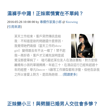
濕褲手中濺！正妹案情實在不單純？
2016-05-26 10:08:00
by
專欄作家黃小郎
@
Knowing
[
引用來源
]
某天工作結束，客戶突然傳訊息給
我：不知道是妝的問題還什麼原因，
我覺得她們兩個（當天工作的show
girl）變得跟去年不太一樣了！禁不起
我一再好奇，客戶才又補充說明是感
覺沒那麼單純了。 碰巧最近某位友人在酒店暈船，對方是個
離婚有小孩的單親媽媽，年逾三十，在酒店這行已經有超過十
年的經歷，舉凡Dancer、S雞等工作類型都有涉獵，但他告訴我
之所以會愛上對方，是因為她很......
[閱讀更多]
正妹變小三！與劈腿已婚男人交往會多慘？