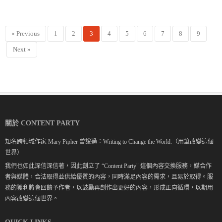
« Previous
1
2
3
4
5
6
7
8
9
Next »
關於 CONTENT PARTY
知名跨領域作家 Mary Pipher 曾說過：Writing to Change the World.（用筆改變這個
世界）
我們也如此深信深信著，因此創立了 “Content Party" 這個內容交換服務，媒合作
者與媒體，合法取得並供給優質的內容，同時滿足內容的需求，且易於取得。服
務的獲利將會回饋予作者，以鼓勵再創作出更好的內容，形成正向循環，以期用
內容改變這個世界。