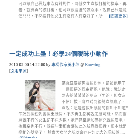
可以讓自己看起來沒有針對性，降低女生直接打槍的機率，再
者，就算真的被打槍，也可以很瀟灑的裝沒事，說自己只是隨
便問問，不然看其他女生有沒有人有空好了，所......
[閱讀更多]
一定成功上壘！必學24個曖昧小動作
2016-05-06 14:22:00
by
專欄作家黃小郎
@
Knowing
[
引用來源
]
某麻豆要幫男友拔粉刺，卻被他用了
一個很瞎的理由拒絕，他說：我決定
要去給某某某的朋友（男的，但女友
不信）拔。麻豆聽到後簡直氣瘋了，
直說：這是會拔出感情的你知不知道!!
乍聽到拔粉刺會拔出感情，不少男生都笑說怎麼可能，然而搭
腔說不行的女生卻不在少數，她們甚至還加碼補充說拔眉毛、
掏耳朵也不行，做這些事都會讓彼此的臉靠得很近，根本就是
變相的壁咚了。 其實男女間之所以會存在如此大的認知落......