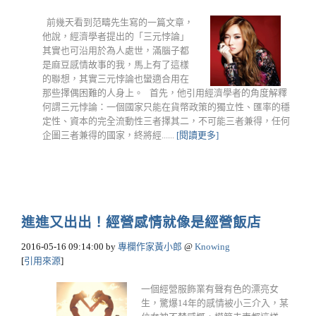
前幾天看到范疇先生寫的一篇文章，
他說，經濟學者提出的「三元悖論」
其實也可沿用於為人處世，滿腦子都
是麻豆感情故事的我，馬上有了這樣
的聯想，其實三元悖論也蠻適合用在
那些擇偶困難的人身上。 首先，他引用經濟學者的角度解釋
何謂三元悖論：一個國家只能在貨幣政策的獨立性、匯率的穩
定性、資本的完全流動性三者擇其二，不可能三者兼得，任何
企圖三者兼得的國家，終將經......
[閱讀更多]
進進又出出！經營感情就像是經營飯店
2016-05-16 09:14:00
by
專欄作家黃小郎
@
Knowing
[
引用來源
]
一個經營服飾業有聲有色的漂亮女
生，驚爆14年的感情被小三介入，某