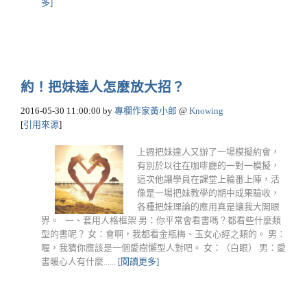
多]
約！把妹達人怎麼放大招？
2016-05-30 11:00:00
by
專欄作家黃小郎
@
Knowing
[
引用來源
]
上週把妹達人又辦了一場模擬約會，
有別於以往在咖啡廳的一對一模擬，
這次他讓學員在課堂上輪番上陣，活
像是一場把妹教學的期中成果驗收，
各種把妹理論的應用真是讓我大開眼
界。 一、套用人格框架 男：你平常會看書嗎？都看些什麼類
型的書呢？ 女：會啊，我都看金瓶梅、玉女心經之類的。 男：
喔，我猜你應該是一個愛樹懶型人對吧。 女：（白眼） 男：愛
書暖心人有什麼......
[閱讀更多]