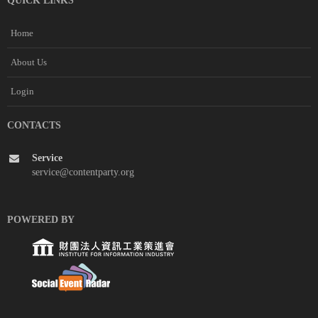
QUICK LINKS
Home
About Us
Login
CONTACTS
Service
service@contentparty.org
POWERED BY