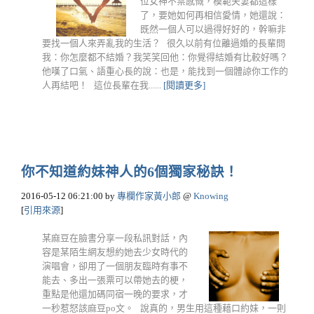
位女神不禁感慨，模範夫妻都這樣
了，要她如何再相信愛情，她還說：
既然一個人可以過得好好的，幹嘛非
要找一個人來弄亂我的生活？ 很久以前有位離過婚的長輩問
我：你怎麼都不結婚？我笑笑回他：你覺得結婚有比較好嗎？
他嘆了口氣、語重心長的說：也是，能找到一個體諒你工作的
人再結吧！ 這位長輩在我......
[閱讀更多]
你不知道約妹神人的6個獨家秘訣！
2016-05-12 06:21:00
by
專欄作家黃小郎
@
Knowing
[
引用來源
]
某麻豆在臉書分享一段私訊對話，內
容是某陌生網友想約她去少女時代的
演唱會，卻用了一個朋友臨時有事不
能去、多出一張票可以帶她去的梗，
重點是他還加碼同宿一晚的要求，才
一秒惹怒該麻豆po文。 說真的，男生用這種藉口約妹，一則