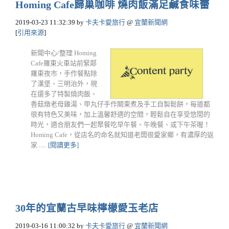
Homing Cafe歸巢咖啡 燒肉飯滿足鹹食味蕾
2019-03-23 11:32:39
by
卡夫卡愛旅行
@
宜蘭新聞網
[
引用來源
]
新聞中心/整理 Homing
Cafe羅東火車站前緊鄰
羅東夜市，手作餐點除
了漢堡、三明治外，現
在還多了特製燒肉飯、
香菇燉老母雞湯、甲丸仔手作關東煮及手工自製鬆餅，每道都
很有特色又美味，加上溫馨舒適的空間，輕鬆自在享受悠閒的
時光，適合朋友們一起聚餐吃早午餐、午晚餐、或下午茶喔！
Homing Cafe，從店名的命名就知道老闆很愛家鄉，有濃厚的返
家......
[閱讀更多]
30年的宜蘭古早味檸檬愛玉老店
2019-03-16 11:00:32
by
卡夫卡愛旅行
@
宜蘭新聞網