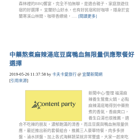
森林裡的BBQ饗宴，完全不怕無聊，是適合親子、家庭旅遊住
宿的好選擇。 宜蘭好山好水，也有好民宿和好咖啡，隱身於宜
蘭寒溪山林間、咖啡香繚繞，......
[閱讀更多]
中藥熬煮麻辣湯底豆腐鴨血無限量供應聚餐好
選擇
2019-05-26 11:37:58
by
卡夫卡愛旅行
@
宜蘭新聞網
[
引用來源
]
新聞中心/整理 福湯麻
辣養生鴛鴦火鍋，必點
麻辣湯底喝得到中藥熬
煮的香氣，香麻爽口，
養生白湯也很推薦，適
合不吃辣的朋友，濃郁飽滿的清香，而且豆腐與鴨血無限量供
應，最近推出新的套餐組合，推薦三人豪華特餐，肉多多拼
盤、滷水拼盤、加上各式海鮮蔬菜就非常豐盛，大家一起來吃