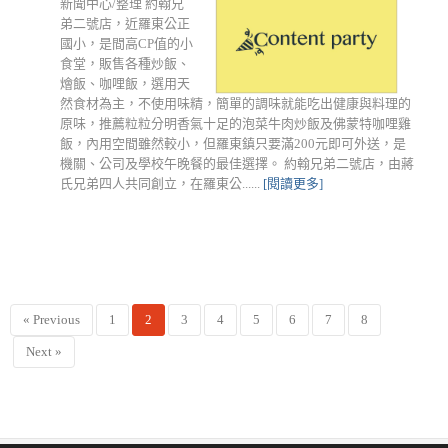
新聞中心/整理 約翰兄
弟二號店，近羅東公正
國小，是間高CP值的小
食堂，販售各種炒飯、
燴飯、咖哩飯，選用天
然食材為主，不使用味精，簡單的調味就能吃出健康與料理的
原味，推薦粒粒分明香氣十足的泡菜牛肉炒飯及佛蒙特咖哩雞
飯，內用空間雖然較小，但羅東鎮只要滿200元即可外送，是
機關、公司及學校午晚餐的最佳選擇。 約翰兄弟二號店，由蔣
氏兄弟四人共同創立，在羅東公......
[閱讀更多]
« Previous
1
2
3
4
5
6
7
8
Next »