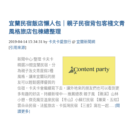
宜蘭民宿飯店懶人包｜親子民宿背包客棧文青
風格旅店包棟總整理
2019-04-14 15:34:31
by
卡夫卡愛旅行
@
宜蘭新聞網
[
引用來源
]
新聞中心/整理 卡夫卡
精選20間宜蘭民宿，分
為親子及文青度假2種
風格，讓來宜蘭玩的朋
友可以輕鬆選擇優質的
住宿，卡夫卡會繼續寫下去，讓外地來的朋友們也可以看到更
多有趣的好店，持續新增中~~ 推薦總表 親子風 【礁溪】山林
小憩、傑克魔豆溫泉民宿 【冬山】小蘇打民宿 【羅東、五結】
雲朵朵民宿、法藍旅店、卡弧灣民宿 【三星】窩在一起......
[閱
讀更多]