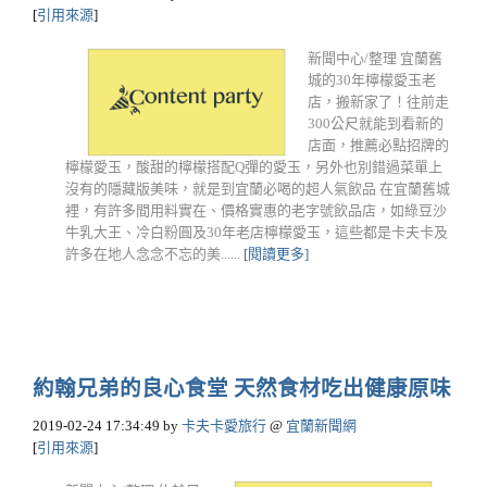
[
引用來源
]
新聞中心/整理 宜蘭舊
城的30年檸檬愛玉老
店，搬新家了！往前走
300公尺就能到看新的
店面，推薦必點招牌的
檸檬愛玉，酸甜的檸檬搭配Q彈的愛玉，另外也別錯過菜單上
沒有的隱藏版美味，就是到宜蘭必喝的超人氣飲品 在宜蘭舊城
裡，有許多間用料實在、價格實惠的老字號飲品店，如綠豆沙
牛乳大王、冷白粉圓及30年老店檸檬愛玉，這些都是卡夫卡及
許多在地人念念不忘的美......
[閱讀更多]
約翰兄弟的良心食堂 天然食材吃出健康原味
2019-02-24 17:34:49
by
卡夫卡愛旅行
@
宜蘭新聞網
[
引用來源
]