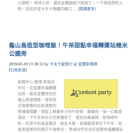
火鍋吧！ 時序入秋，最近宜蘭開始下起雨了，一下雨就想吃火
鍋，這也許是卡夫卡嘴饞的藉口......
[閱讀更多]
龜山島造型咖哩飯！午茶甜點幸福轉運站幾米
公園旁
2019-05-19 13:38:52
by
卡夫卡愛旅行
@
宜蘭新聞網
[
引用來源
]
新聞中心/整理 秀福合
作社，在宜蘭幸福轉運
站旁，最具宜蘭特色的
龜山島咖哩飯，使用各
式咖哩香料炒製濃郁的
微辣咖哩醬，搭配上鮮嫩多汁的牛肋條、雞腿肉，每一口都是
滿足，下午茶來份日式焦糖布丁、提拉米蘇蛋糕，配咖啡牛
奶、紅茶牛奶或金棗茶，躲在大象、長頸鹿旁來份下午茶，就
能度過美好的親子午後時光。 秀福合作社位於宜蘭幸福轉運站