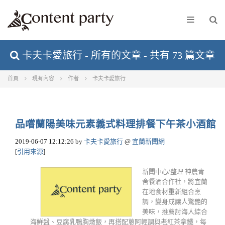
卡夫卡愛旅行 - 所有的文章 - 共有 73 篇文章
首頁
現有內容
作者
卡夫卡愛旅行
品嚐蘭陽美味元素義式料理排餐下午茶小酒館
2019-06-07 12:12:26
by
卡夫卡愛旅行
@
宜蘭新聞網
[
引用來源
]
新聞中心/整理 神農青
舍餐酒合作社，將宜蘭
在地食材重新組合烹
調，變身成讓人驚艷的
美味，推薦討海人綜合
海鮮盤、豆腐乳鴨胸燉飯，再搭配蔥阿輕調與老紅茶拿鐵，每