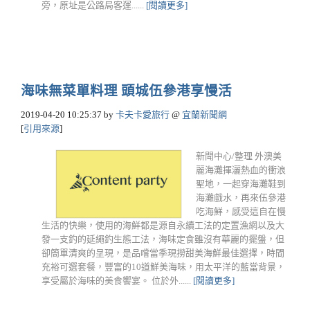
旁，原址是公路局客運......
[閱讀更多]
海味無菜單料理 頭城伍參港享慢活
2019-04-20 10:25:37
by
卡夫卡愛旅行
@
宜蘭新聞網
[
引用來源
]
新聞中心/整理 外澳美
麗海灘揮灑熱血的衝浪
聖地，一起穿海灘鞋到
海灘戲水，再來伍參港
吃海鮮，感受這自在慢
生活的快樂，使用的海鮮都是源自永續工法的定置漁網以及大
發一支釣的延繩釣生態工法，海味定食雖沒有華麗的擺盤，但
卻簡單清爽的呈現，是品嚐當季現撈甜美海鮮最佳選擇，時間
充裕可選套餐，豐富的10道鮮美海味，用太平洋的藍當背景，
享受屬於海味的美食饗宴。 位於外......
[閱讀更多]