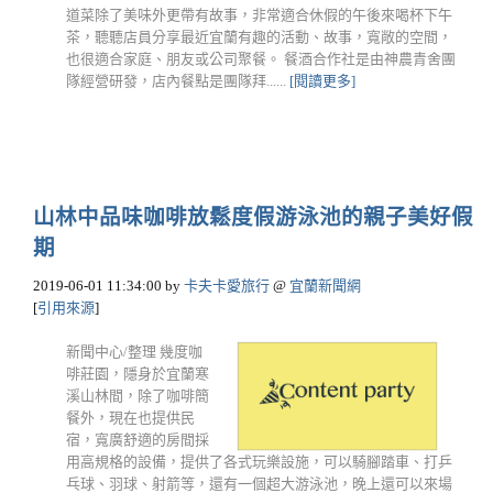
道菜除了美味外更帶有故事，非常適合休假的午後來喝杯下午
茶，聽聽店員分享最近宜蘭有趣的活動、故事，寬敞的空間，
也很適合家庭、朋友或公司聚餐。 餐酒合作社是由神農青舍團
隊經營研發，店內餐點是團隊拜......
[閱讀更多]
山林中品味咖啡放鬆度假游泳池的親子美好假
期
2019-06-01 11:34:00
by
卡夫卡愛旅行
@
宜蘭新聞網
[
引用來源
]
新聞中心/整理 幾度咖
啡莊園，隱身於宜蘭寒
溪山林間，除了咖啡簡
餐外，現在也提供民
宿，寬廣舒適的房間採
用高規格的設備，提供了各式玩樂設施，可以騎腳踏車、打乒
乓球、羽球、射箭等，還有一個超大游泳池，晚上還可以來場