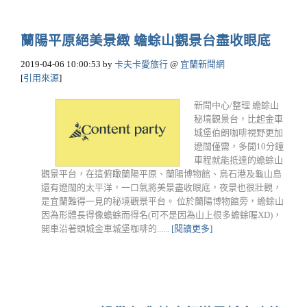
蘭陽平原絕美景緻 蟾蜍山觀景台盡收眼底
2019-04-06 10:00:53
by
卡夫卡愛旅行
@
宜蘭新聞網
[
引用來源
]
新聞中心/整理 蟾蜍山
秘境觀景台，比起金車
城堡伯朗咖啡視野更加
遼闊僅需，多開10分鐘
車程就能抵達的蟾蜍山
觀景平台，在這俯瞰蘭陽平原、蘭陽博物館、烏石港及龜山島
還有遼闊的太平洋，一口氣將美景盡收眼底，夜景也很壯觀，
是宜蘭難得一見的秘境觀景平台。 位於蘭陽博物館旁，蟾蜍山
因為形體長得像蟾蜍而得名(可不是因為山上很多蟾蜍喔XD)，
開車沿著頭城金車城堡咖啡的......
[閱讀更多]