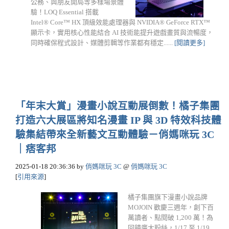
公務、與朋友開局等多樣場景體
驗！LOQ Essential 搭載
Intel® Core™ HX 頂級效能處理器與 NVIDIA® GeForce RTX™
顯示卡，實用核心性能結合 AI 技術能提升遊戲畫質與流暢度，
同時確保程式設計、媒體剪輯等作業都有穩定......
[閱讀更多]
「年末大賞」漫畫小說互動展倒數！橘子集團
打造六大展區將知名漫畫 IP 與 3D 特效科技體
驗集結帶來全新藝文互動體驗－俏媽咪玩 3C
｜痞客邦
2025-01-18 20:36:36
by
俏媽咪玩 3C
@
俏媽咪玩 3C
[
引用來源
]
橘子集團旗下漫畫小說品牌
MOJOIN 歡慶三週年，創下百
萬讀者、點閱破 1,200 萬！為
回饋廣大粉絲，1/17 至 1/19