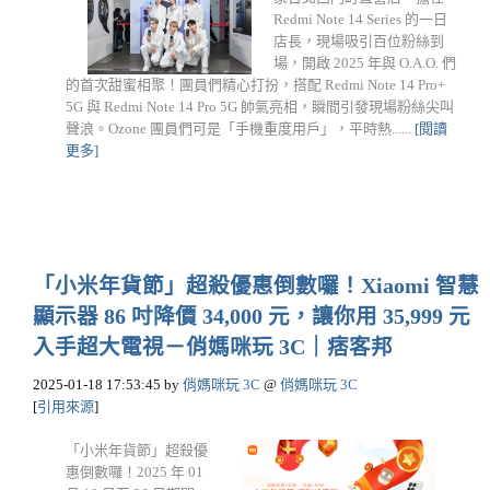
Redmi Note 14 Series 的一日
店長，現場吸引百位粉絲到
場，開啟 2025 年與 O.A.O. 們
的首次甜蜜相聚！團員們精心打扮，搭配 Redmi Note 14 Pro+
5G 與 Redmi Note 14 Pro 5G 帥氣亮相，瞬間引發現場粉絲尖叫
聲浪。Ozone 團員們可是「手機重度用戶」，平時熱......
[閱讀
更多]
「小米年貨節」超殺優惠倒數囉！Xiaomi 智慧
顯示器 86 吋降價 34,000 元，讓你用 35,999 元
入手超大電視－俏媽咪玩 3C｜痞客邦
2025-01-18 17:53:45
by
俏媽咪玩 3C
@
俏媽咪玩 3C
[
引用來源
]
「小米年貨節」超殺優
惠倒數囉！2025 年 01