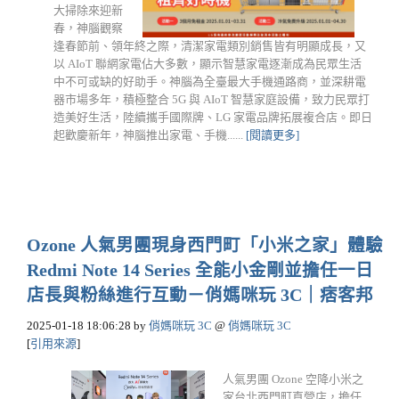
大掃除來迎新
春，神腦觀察
逢春節前、領年終之際，清潔家電類別銷售皆有明顯成長，又
以 AIoT 聯網家電佔大多數，顯示智慧家電逐漸成為民眾生活
中不可或缺的好助手。神腦為全臺最大手機通路商，並深耕電
器市場多年，積極整合 5G 與 AIoT 智慧家庭設備，致力民眾打
造美好生活，陸續攜手國際牌、LG 家電品牌拓展複合店。即日
起歡慶新年，神腦推出家電、手機......
[閱讀更多]
Ozone 人氣男團現身西門町「小米之家」體驗
Redmi Note 14 Series 全能小金剛並擔任一日
店長與粉絲進行互動－俏媽咪玩 3C｜痞客邦
2025-01-18 18:06:28
by
俏媽咪玩 3C
@
俏媽咪玩 3C
[
引用來源
]
人氣男團 Ozone 空降小米之
家台北西門町直營店，擔任