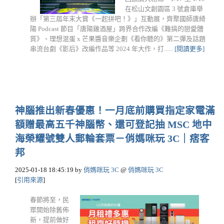
在松山文創園區 3 號倉庫舉
辦「第三屆年末大賞《一起拼吧！》」互動展，齊聚國師唐綺
陽 Podcast 節目「唐陽雞酒屋」跨界合作改編《難搞的戀愛體
質》、理想混蛋 x 芒果醬音樂企劃《看你聽的》第二彈及話題
串流台劇《影后》改編作品等 2024 年大作，打......
[閱讀更多]
神腦推出新春優惠！一月底前購買指定家電滿
額贈最高五千神腦幣、還可登記抽 MSC 地中
海榮耀號雙人郵輪套票－俏媽咪玩 3C｜痞客
邦
2025-01-18 18:45:19
by
俏媽咪玩 3C
@
俏媽咪玩 3C
[
引用來源
]
春節將至，民
眾開始除舊佈
新，提前做好