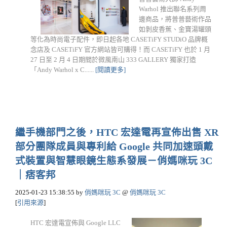
Warhol 推出聯名系列周
邊商品，將普普藝術作品
如剝皮香蕉、金寶湯罐頭
等化為時尚電子配件，即日起各地 CASETiFY STUDiO 品牌概
念店及 CASETiFY 官方網站皆可購得！而 CASETiFY 也於 1 月
27 日至 2 月 4 日期間於微風南山 333 GALLERY 獨家打造
「Andy Warhol x C......
[閱讀更多]
繼手機部門之後，HTC 宏達電再宣佈出售 XR
部分團隊成員與專利給 Google 共同加速頭戴
式裝置與智慧眼鏡生態系發展－俏媽咪玩 3C
｜痞客邦
2025-01-23 15:38:55
by
俏媽咪玩 3C
@
俏媽咪玩 3C
[
引用來源
]
HTC 宏達電宣佈與 Google LLC