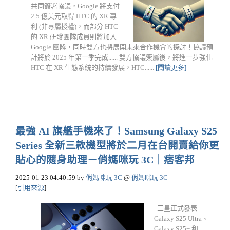
共同簽署協議，Google 將支付
2.5 億美元取得 HTC 的 XR 專
利 (非專屬授權)，而部分 HTC
的 XR 研發團隊成員則將加入
Google 團隊，同時雙方也將展開未來合作機會的探討！協議預
計將於 2025 年第一季完成...... 雙方協議簽屬後，將進一步強化
HTC 在 XR 生態系統的持續發展，HTC......
[閱讀更多]
最強 AI 旗艦手機來了！Samsung Galaxy S25
Series 全新三款機型將於二月在台開賣給你更
貼心的隨身助理－俏媽咪玩 3C｜痞客邦
2025-01-23 04:40:59
by
俏媽咪玩 3C
@
俏媽咪玩 3C
[
引用來源
]
三星正式發表
Galaxy S25 Ultra、
Galaxy S25+ 和