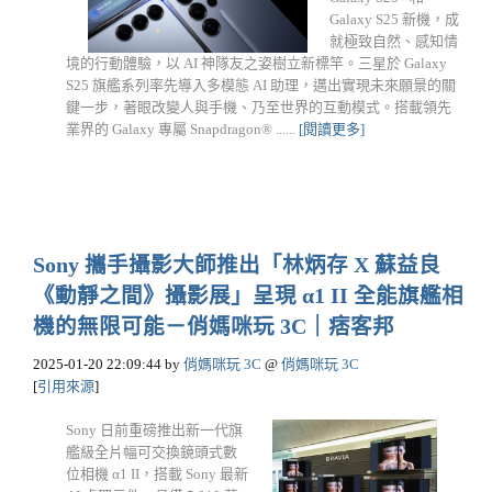
Galaxy S25 新機，成
就極致自然、感知情
境的行動體驗，以 AI 神隊友之姿樹立新標竿。三星於 Galaxy
S25 旗艦系列率先導入多模態 AI 助理，邁出實現未來願景的關
鍵一步，著眼改變人與手機、乃至世界的互動模式。搭載領先
業界的 Galaxy 專屬 Snapdragon® ......
[閱讀更多]
Sony 攜手攝影大師推出「林炳存 X 蘇益良
《動靜之間》攝影展」呈現 α1 II 全能旗艦相
機的無限可能－俏媽咪玩 3C｜痞客邦
2025-01-20 22:09:44
by
俏媽咪玩 3C
@
俏媽咪玩 3C
[
引用來源
]
Sony 日前重磅推出新一代旗
艦級全片幅可交換鏡頭式數
位相機 α1 II，搭載 Sony 最新