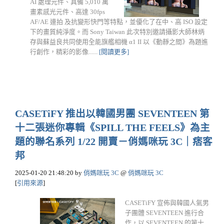
AI 處理元件、具備 5,010 萬
畫素感光元件、高達 30fps
AF/AE 連拍 及抗變形快門等特點，並優化了在中、高 ISO 設定
下的畫質純淨度。而 Sony Taiwan 此次特別邀請攝影大師林炳
存與蘇益良共同使用全能旗艦相機 α1 II 以《動靜之間》為題進
行創作，精彩的影像......
[閱讀更多]
CASETiFY 推出以韓國男團 SEVENTEEN 第
十二張迷你專輯《SPILL THE FEELS》為主
題的聯名系列 1/22 開賣－俏媽咪玩 3C｜痞客
邦
2025-01-20 21:48:20
by
俏媽咪玩 3C
@
俏媽咪玩 3C
[
引用來源
]
CASETiFY 宣佈與韓國人氣男
子團體 SEVENTEEN 進行合
作，以 SEVENTEEN 的第十