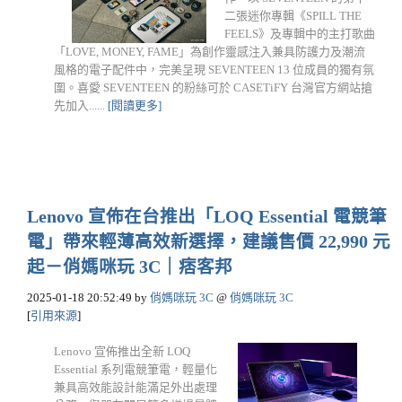
二張迷你專輯《SPILL THE
FEELS》及專輯中的主打歌曲
「LOVE, MONEY, FAME」為創作靈感注入兼具防護力及潮流
風格的電子配件中，完美呈現 SEVENTEEN 13 位成員的獨有氛
圍。喜愛 SEVENTEEN 的粉絲可於 CASETiFY 台灣官方網站搶
先加入......
[閱讀更多]
Lenovo 宣佈在台推出「LOQ Essential 電競筆
電」帶來輕薄高效新選擇，建議售價 22,990 元
起－俏媽咪玩 3C｜痞客邦
2025-01-18 20:52:49
by
俏媽咪玩 3C
@
俏媽咪玩 3C
[
引用來源
]
Lenovo 宣佈推出全新 LOQ
Essential 系列電競筆電，輕量化
兼具高效能設計能滿足外出處理