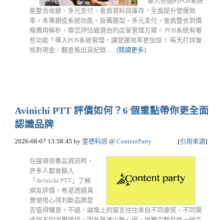
導入合適的POS系統
能整合收銀、多元支付、會員資料與庫存，全面提升營運效
率。本專題從系統功能、設備選型、多元支付、會員整合到價
格費用解析，帶您評估最適合的店家管理方案。 POS系統有哪
些功能？導入POS系統管理，讓營運效率更加倍！ 每天打烊後
核對現金、翻查進出貨紀錄......
[閱讀更多]
Avinichi PTT 評價如何？6 個重點帶你更全面
認識品牌
2026-08-07 13:58:45
by
里德科訊
@
ContentParty
[
引用來源
]
在搜尋保養品資訊時，
許多人都會輸入
「Avinichi PTT」了解
網友評價，希望透過真
實使用心得判斷品牌是
否值得購買。不過，論壇上的留言往往來自不同膚質、不同需
求與不同消費情境，因此單憑少數心得，很難完整反映一個品