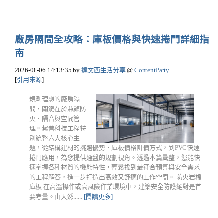
廠房隔間全攻略：庫板價格與快速捲門詳細指
南
2026-08-06 14:13:35
by
達文西生活分享
@
ContentParty
[
引用來源
]
規劃理想的廠房隔
間，關鍵在於兼顧防
火、隔音與空間管
理。絜普科技工程特
別統整六大核心主
題，從結構建材的挑選優勢、庫板價格計價方式，到PVC快速
捲門應用，為您提供通盤的規劃視角。透過本篇彙整，您能快
速掌握各種材質的機能特性，輕鬆找到最符合預算與安全需求
的工程解答，進一步打造出高效又舒適的工作空間。 防火岩棉
庫板 在高溫操作或高風險作業環境中，建築安全防護絕對是首
要考量。由天然......
[閱讀更多]