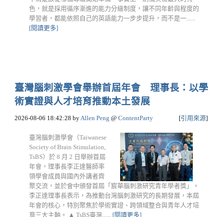
色，就是採用循序漸進的能力分級制度，讓不同年齡與程度的
學習者，都能依照自己的英語能力一步步提升，而不是一......
[閱讀更多]
臺灣腦刺激學會舉辦首屆年會 理事長：以學
術實證與人才培育推動本土發展
2026-08-06 18:42:28
by
Allen Peng
@
ContentParty
[
引用來源
]
臺灣腦刺激學會（Taiwanese
Society of Brain Stimulation,
TsBS）於 8 月 2 日舉辦首屆
年會，理事長李正達醫師率
領學會成員與國內外講者齊
聚交流，並於會中頒發首屆「宸華腦刺激研究青年學者獎」。
李正達理事長表示，為推動台灣腦刺激研究的長期發展，本屆
年會的核心，特別聚焦於學術實證、跨領域整合與青年人才培
育三大主軸。 ▲ TsBS臺灣......
[閱讀更多]