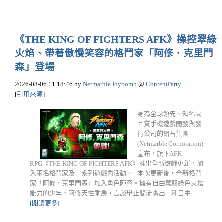
《THE KING OF FIGHTERS AFK》操控翠綠
火焰、帶著傲慢笑容的格鬥家「阿修．克里門
森」登場
2026-08-06 11:18:46
by
Netmarble Joybomb
@
ContentParty
[
引用來源
]
身為全球領先、知名高
品質手機遊戲開發與發
行公司的網石集團
(Netmarble Corporation)
宣布，旗下AFK
RPG《THE KING OF FIGHTERS AFK》推出全新遊戲更新，加
入兩名格鬥家及一系列遊戲內活動。 本次更新後，全新格鬥
家「阿修．克里門森」加入角色陣容。擁有自由駕馭綠色火焰
能力的少年，阿修天性乖戾，言談舉止間流露出一種目中......
[閱讀更多]