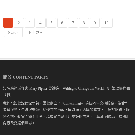
1
2
3
4
5
6
7
8
9
10
Next »
下十頁 »
關於 CONTENT PARTY
知名跨領域作家 Mary Pipher 曾說過：Writing to Change the World.（用筆改變這個
世界）
我們也如此深信深信著，因此創立了 “Content Party" 這個內容交換服務，媒合作
者與媒體，合法取得並供給優質的內容，同時滿足內容的需求，且易於取得。服
務的獲利將會回饋予作者，以鼓勵再創作出更好的內容，形成正向循環，以期用
內容改變這個世界。