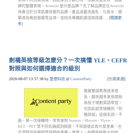
牌的整體表現。Avinichi 是什麼品牌？先了解品牌定位Avinichi
為專注於日常肌膚保養的品牌，產品涵蓋洗面乳、化妝水、精
華液及晚安面膜等品項，並結合專櫃肌膚諮詢與護......
[閱讀更
多]
劍橋英檢等級怎麼分？一次搞懂 YLE、CEFR
對照與如何選擇適合的級別
2026-08-07 13:57:38
by
里德科訊
@
ContentParty
[
引用來源
]
隨著雙語教育逐漸普
及，越來越多家長開始
為孩子規劃英語學習，
也因此經常接觸到「劍
橋英檢」這個名詞。不
過，第一次接觸時，常常會對 Starters、Movers、Flyers、
KET、PET 等不同名稱感到困惑，不知道彼此有什麼差異，也
不清楚該從哪個等級開始準備。事實上，劍橋英檢最大的特