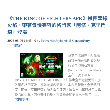
《THE KING OF FIGHTERS AFK》操控翠綠
火焰、帶著傲慢笑容的格鬥家「阿修．克里門
森」登場
2026-08-06 14:45:40
by
Netmarble Joybomb
@
ContentParty
[
引用來源
]
身為全球領先、知名高
品質手機遊戲開發與發
行公司的網石集團
(Netmarble Corporation)
宣布，旗下AFK
RPG《THE KING OF FIGHTERS AFK》推出全新遊戲更新，加
入兩名格鬥家及一系列遊戲內活動。 本次更新後，全新格鬥
家「阿修．克里門森」加入角色陣容。擁有自由駕馭綠色火焰
能力的少年，阿修天性乖戾，言談舉止間流露出一種目中......
[閱讀更多]