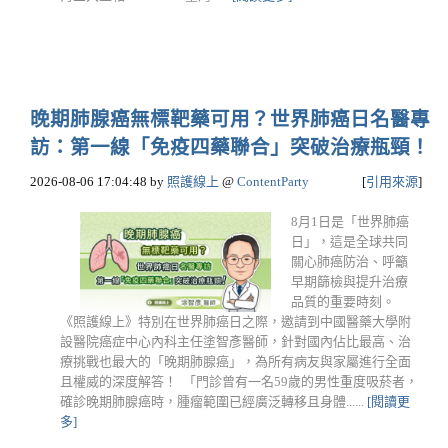
晚期肺腺癌無標靶藥可用？世界肺癌日名醫專
訪：第一線「免疫四藥聯合」突破治療瓶頸！
2026-08-06 17:04:48
by
照護線上
@
ContentParty
[
引用來源
]
8月1日是「世界肺癌
日」，這是全球共同
關心肺癌防治、呼籲
早期篩檢與提升治療
品質的重要時刻。
《照護線上》特別在世界肺癌日之際，邀請到中國醫藥大學附
設醫院癌症中心內科主任塗智彥醫師，針對國內佔比最高、治
療挑戰也最大的「晚期肺腺癌」，為所有病友與家屬進行全面
且權威的深度解答！ 「門診曾有一名59歲的男性重度吸菸者，
確診晚期肺腺癌時，腫瘤範圍已經廣泛轉移且身體......
[閱讀更
多]