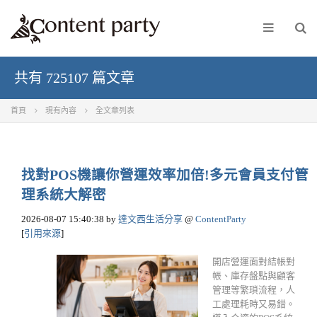
共有 725107 篇文章
首頁
現有內容
全文章列表
找對POS機讓你營運效率加倍!多元會員支付管
理系統大解密
2026-08-07 15:40:38
by
達文西生活分享
@
ContentParty
[
引用來源
]
開店營運面對結帳對
帳、庫存盤點與顧客
管理等繁瑣流程，人
工處理耗時又易錯。