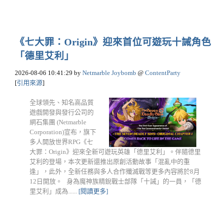
《七大罪：Origin》迎來首位可遊玩十誡角色
「德里艾利」
2026-08-06 10:41:29
by
Netmarble Joybomb
@
ContentParty
[
引用來源
]
全球領先、知名高品質
遊戲開發與發行公司的
網石集團 (Netmarble
Corporation)宣布，旗下
多人開放世界RPG《七
大罪：Origin》迎來全新可遊玩英雄「德里艾利」。伴隨德里
艾利的登場，本次更新還推出原創活動故事「混亂中的重
逢」，此外，全新任務與多人合作殲滅戰等更多內容將於8月
12日開放。 身為魔神族精銳戰士部隊「十誡」的一員，「德
里艾利」成為......
[閱讀更多]