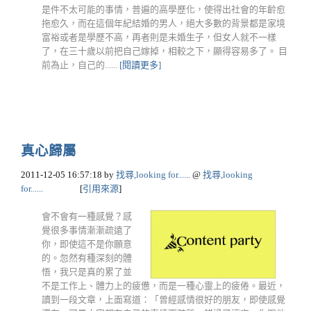
是件不太可能的事情，普遍的高學歷化，使得出社會的年齡愈
拖愈久，而在這個年紀結婚的男人，絕大多數的背景都是家境
富裕或者是學歷不高，再者則是未婚生子，但女人就不一樣
了，在三十歲以前把自己嫁掉，相較之下，顯得容易多了。 目
前為止，自己的......
[閱讀更多]
真心歸屬
2011-12-05 16:57:18
by
找尋,looking for......
@
找尋,looking
for......
[
引用來源
]
會不會有一種感覺？感
覺很多事情漸漸疏遠了
你，即使這不是你願意
的。忽然有種深刻的體
悟，我只是真的累了並
不是工作上、體力上的疲憊，而是一種心靈上的疲倦。最近，
讀到一段文章，上面寫道：「曾經感情很好的朋友，即使感覺