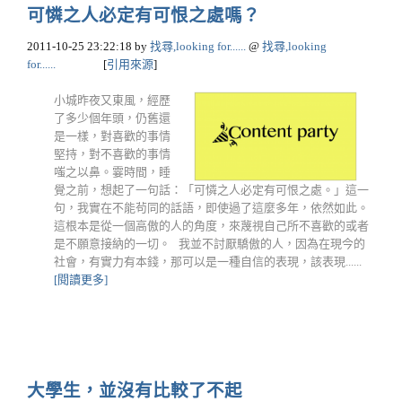
可憐之人必定有可恨之處嗎？
2011-10-25 23:22:18
by
找尋,looking for......
@
找尋,looking
for......
[
引用來源
]
小城昨夜又東風，經歷
了多少個年頭，仍舊還
是一樣，對喜歡的事情
堅持，對不喜歡的事情
嗤之以鼻。霎時間，睡
覺之前，想起了一句話：「可憐之人必定有可恨之處。」這一
句，我實在不能茍同的話語，即使過了這麼多年，依然如此。
這根本是從一個高傲的人的角度，來蔑視自己所不喜歡的或者
是不願意接納的一切。 我並不討厭驕傲的人，因為在現今的
社會，有實力有本錢，那可以是一種自信的表現，該表現......
[閱讀更多]
大學生，並沒有比較了不起