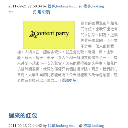
2011-09-21 22:50:34
by
找尋,looking for......
@
找尋,looking
for......
[
引用來源
]
我真的很想幫那些和我
同年紀，比我早出社會
的人說話。因為，這個
世界是現實的，而且並
不是每一個人都和我一
樣，人與人在一起或多或少，就是會比較。膚淺一點，比學
歷、薪水、房子、車子、女人？和一群朋友稍微聚了一下，有
人甚至不想來下一次的聚會，因為他覺得都是大學生，和我們
彷彿隔閡很遠，就算他僅僅只有個技術學院。可是，我們捫心
自問，大學生真的比較能幹嗎？今天可能就因為你會念書，或
者你家有錢可以出國念......
[閱讀更多]
遲來的紅包
2011-09-13 22:14:42
by
找尋,looking for......
@
找尋,looking