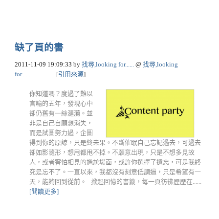
缺了頁的書
2011-11-09 19:09:33
by
找尋,looking for......
@
找尋,looking
for......
[
引用來源
]
你知道嗎？度過了難以
言喻的五年，發現心中
卻仍舊有一絲漣漪。並
非是自己自願想消失，
而是試圖努力過，企圖
得到你的原諒，只是終未果。不斷催眠自己忘記過去，可過去
卻如影隨形，想甩都甩不掉。不願意出現，只是不想多見故
人，或者害怕相見的尷尬場面，或許你選擇了遺忘，可是我終
究是忘不了。一直以來，我都沒有刻意低調過，只是希望有一
天，能夠回到從前。 掀起回憶的書籤，每一頁彷彿歷歷在......
[閱讀更多]