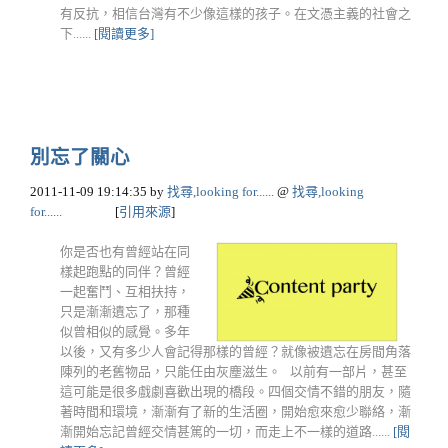
有反抗，相信台灣有不少像這樣的孩子。在文憑主義的社會之
下......
[閱讀更多]
別忘了關心
2011-11-09 19:14:35
by
找尋,looking for......
@
找尋,looking
for......
[
引用來源
]
你是否也有曾經站在同
樣起跑點的同伴？曾經
一起奮鬥、互相扶持，
只是漸漸遺忘了，那種
似曾相似的感覺。多年
以後，又有多少人會記得那樣的曾經？就像被遺忘在房間角落
陳列的老舊物品，只能任由灰塵滋生。 以前有一部片，甚至
這可能是很多戲劇喜歡出現的橋段。四個交情不錯的朋友，隨
著時間和環境，漸漸有了新的生活圈，開始愈來愈少聯絡，漸
漸開始忘記曾經交情甚篤的一切，而走上不一樣的道路......
[閱