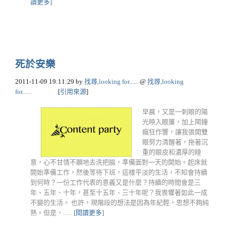
讀更多]
死於安樂
2011-11-09 19:11:29
by
找尋,looking for......
@
找尋,looking
for......
[
引用來源
]
早晨，又是一刺眼的陽
光映入眼簾，加上鬧鐘
瘋狂作響，讓我張開雙
眼努力清醒著，拖著沉
重的眼皮和濃厚的睡
意，心不甘情不願地去洗把臉，準備面對一天的開始。起床就
開始準備工作，然後等待下班，這樣平淡的生活，不知會持續
到何時？一份工作代表的意義又是什麼？持續的時間會是三
年、五年、十年，甚至十五年、三十年呢？我畏懼著如此一成
不變的生活。 也許，現階段的想法是因為年紀輕，思想不夠純
熟。但是，......
[閱讀更多]