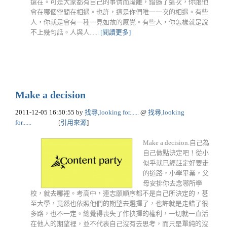
還在。可是大家都有自己的事情而疏離，錯過了這次，你跟他
會在哪個空間在相遇。也許，這是你們唯一一次的相遇。有些
人，你就是會有一種一見如故的感覺。有些人，你怎樣就是說
不上幾句話。人與人......
[閱讀更多]
Make a decision
2011-12-05 16:50:55
by
找尋,looking for......
@
找尋,looking
for......
[
引用來源
]
Make a decision.自己為
自己做點決定吧！從小
似乎就已經註定好要走
的道路，小學畢業，父
母安排你去念哪所學
校，就去哪裡。考高中，連志願順序都不是自己所決定的，甚
至大學，竟然也依照他們的期望去選擇了，也許就是走錯了很
多路，也不一定。總覺得喪失了作抉擇的權利，一切就一直活
在他人的期望裡，並不代表自己沒有去思考，而只是單純的沒