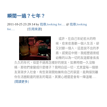
瞬間一過？七年？
2011-10-25 23:29:14
by
找尋,looking for......
@
找尋,looking
for......
[
引用來源
]
或許，在自己年紀愈大的時
候，愈來愈喜歡一個人生活，卻
又討厭一個人，這是說不出的矛
盾。感覺這中間，我經歷過曾經
幼稚的以為一切的友誼都會長長
久久的年代，但是不過再怎樣好的朋友，如果時間一久沒聯
絡，那他們會變成什麼樣子？我明白這一切，尤其當每一個朋
友漸漸步入社會，有些漸漸開始擁有自己的家庭，能夠接到離
你生活圈較遠的朋友的電話，其實心裡還是會有一陣溫暖......
[閱讀更多]